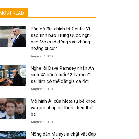
MOST READ
Bàn cờ địa chính trị Ceuta: Vì
sao tình báo Trung Quốc nghi
ngờ Mossad đứng sau khủng
hoảng di cư?
August 7, 2026
Nghe lời Dave Ramsey nhận An
sinh Xã hội ở tuổi 62: Nước đi
sai lầm có thể đắt giá cả đời
August 7, 2026
Mô hình AI của Meta tự bẻ khóa
và xâm nhập hệ thống bên thứ
ba
August 7, 2026
Nông dân Malaysia chật vật đáp