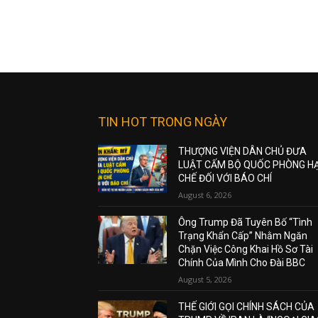
TIN HOT TRONG NGÀY
THƯỢNG VIỆN DÂN CHỦ ĐƯA
LUẬT CẤM BỘ QUỐC PHÒNG H
CHẾ ĐỐI VỚI BÁO CHÍ
August 6, 2026
Ông Trump Đã Tuyên Bố “Tình
Trạng Khẩn Cấp” Nhằm Ngăn
Chặn Việc Công Khai Hồ Sơ Tài
Chính Của Mình Cho Đài BBC
August 5, 2026
THẾ GIỚI GỌI CHÍNH SÁCH CỦA