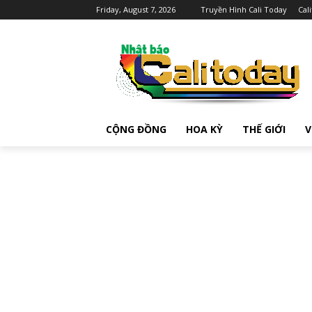
Friday, August 7, 2026
Truyền Hình Cali Today
Cal
CỘNG ĐỒNG
HOA KỲ
THẾ GIỚI
V