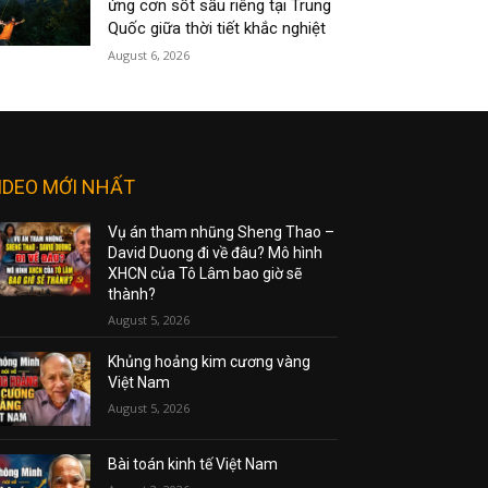
ứng cơn sốt sầu riêng tại Trung
Quốc giữa thời tiết khắc nghiệt
August 6, 2026
IDEO MỚI NHẤT
Vụ án tham nhũng Sheng Thao –
David Duong đi về đâu? Mô hình
XHCN của Tô Lâm bao giờ sẽ
thành?
August 5, 2026
Khủng hoảng kim cương vàng
Việt Nam
August 5, 2026
Bài toán kinh tế Việt Nam