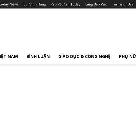
itoday News
Cõi Vĩnh Hằng
Rao Vặt Cali Today
Làng Báo Việt
Terms of Use
IỆT NAM
BÌNH LUẬN
GIÁO DỤC & CÔNG NGHỆ
PHỤ N