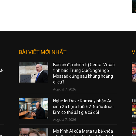
BÀI VIẾT MỚI NHẤT
V
Bàn cờ địa chính trị Ceuta: Vì sao
ẠN
tình báo Trung Quốc nghi ngờ
Mossad đứng sau khủng hoảng
di cư?
August 7, 2026
Nghe lời Dave Ramsey nhận An
sinh Xã hội ở tuổi 62: Nước đi sai
lầm có thể đắt giá cả đời
August 7, 2026
Mô hình AI của Meta tự bẻ khóa