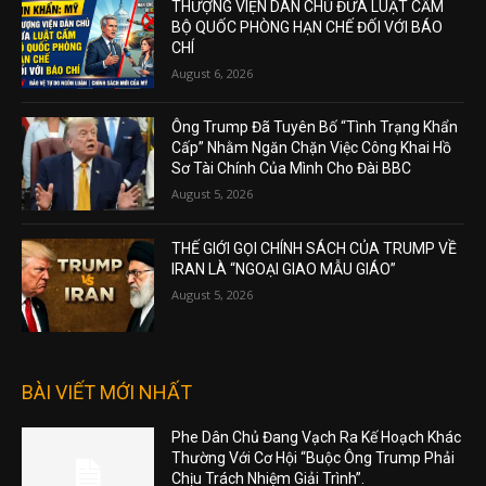
THƯỢNG VIỆN DÂN CHỦ ĐƯA LUẬT CẤM
BỘ QUỐC PHÒNG HẠN CHẾ ĐỐI VỚI BÁO
CHÍ
August 6, 2026
Ông Trump Đã Tuyên Bố “Tình Trạng Khẩn
Cấp” Nhằm Ngăn Chặn Việc Công Khai Hồ
Sơ Tài Chính Của Mình Cho Đài BBC
August 5, 2026
THẾ GIỚI GỌI CHÍNH SÁCH CỦA TRUMP VỀ
IRAN LÀ “NGOẠI GIAO MẪU GIÁO”
August 5, 2026
BÀI VIẾT MỚI NHẤT
Phe Dân Chủ Đang Vạch Ra Kế Hoạch Khác
Thường Với Cơ Hội “Buộc Ông Trump Phải
Chịu Trách Nhiệm Giải Trình”.