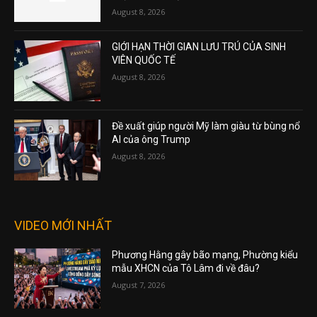
August 8, 2026
GIỚI HẠN THỜI GIAN LƯU TRÚ CỦA SINH
VIÊN QUỐC TẾ
August 8, 2026
Đề xuất giúp người Mỹ làm giàu từ bùng nổ
AI của ông Trump
August 8, 2026
VIDEO MỚI NHẤT
Phương Hằng gây bão mạng, Phường kiểu
mẫu XHCN của Tô Lâm đi về đâu?
August 7, 2026