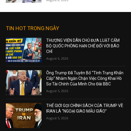
TIN HOT TRONG NGÀY
THƯỢNG VIỆN DÂN CHỦ ĐƯA LUẬT CẤM
BỘ QUỐC PHÒNG HẠN CHẾ ĐỐI VỚI BÁO
CHÍ
August 6, 2026
Ông Trump Đã Tuyên Bố “Tình Trạng Khẩn
Cấp” Nhằm Ngăn Chặn Việc Công Khai Hồ
Sơ Tài Chính Của Mình Cho Đài BBC
August 5, 2026
THẾ GIỚI GỌI CHÍNH SÁCH CỦA TRUMP VỀ
IRAN LÀ “NGOẠI GIAO MẪU GIÁO”
August 5, 2026