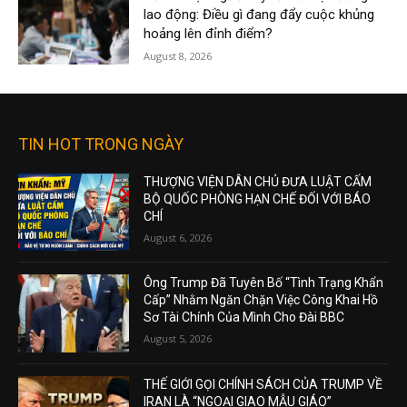
lao động: Điều gì đang đẩy cuộc khủng
hoảng lên đỉnh điểm?
August 8, 2026
TIN HOT TRONG NGÀY
THƯỢNG VIỆN DÂN CHỦ ĐƯA LUẬT CẤM
BỘ QUỐC PHÒNG HẠN CHẾ ĐỐI VỚI BÁO
CHÍ
August 6, 2026
Ông Trump Đã Tuyên Bố “Tình Trạng Khẩn
Cấp” Nhằm Ngăn Chặn Việc Công Khai Hồ
Sơ Tài Chính Của Mình Cho Đài BBC
August 5, 2026
THẾ GIỚI GỌI CHÍNH SÁCH CỦA TRUMP VỀ
IRAN LÀ “NGOẠI GIAO MẪU GIÁO”