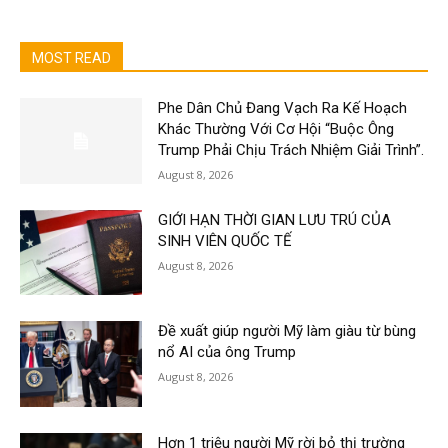
MOST READ
Phe Dân Chủ Đang Vạch Ra Kế Hoạch
Khác Thường Với Cơ Hội “Buộc Ông
Trump Phải Chịu Trách Nhiệm Giải Trình”.
August 8, 2026
GIỚI HẠN THỜI GIAN LƯU TRÚ CỦA
SINH VIÊN QUỐC TẾ
August 8, 2026
Đề xuất giúp người Mỹ làm giàu từ bùng
nổ AI của ông Trump
August 8, 2026
Hơn 1 triệu người Mỹ rời bỏ thị trường