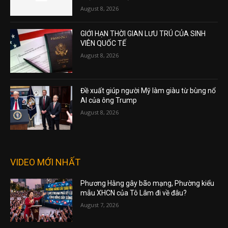
August 8, 2026
GIỚI HẠN THỜI GIAN LƯU TRÚ CỦA SINH
VIÊN QUỐC TẾ
August 8, 2026
Đề xuất giúp người Mỹ làm giàu từ bùng nổ
AI của ông Trump
August 8, 2026
VIDEO MỚI NHẤT
Phương Hằng gây bão mạng, Phường kiểu
mẫu XHCN của Tô Lâm đi về đâu?
August 7, 2026