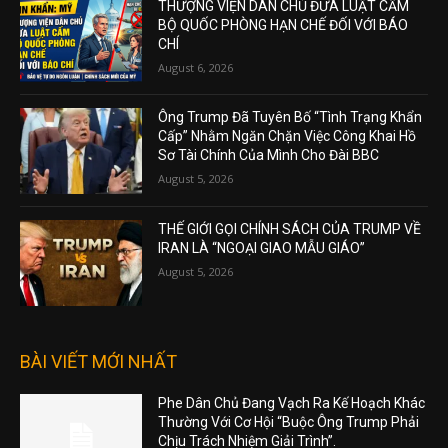
THƯỢNG VIỆN DÂN CHỦ ĐƯA LUẬT CẤM
BỘ QUỐC PHÒNG HẠN CHẾ ĐỐI VỚI BÁO
CHÍ
August 6, 2026
Ông Trump Đã Tuyên Bố “Tình Trạng Khẩn
Cấp” Nhằm Ngăn Chặn Việc Công Khai Hồ
Sơ Tài Chính Của Mình Cho Đài BBC
August 5, 2026
THẾ GIỚI GỌI CHÍNH SÁCH CỦA TRUMP VỀ
IRAN LÀ “NGOẠI GIAO MẪU GIÁO”
August 5, 2026
BÀI VIẾT MỚI NHẤT
Phe Dân Chủ Đang Vạch Ra Kế Hoạch Khác
Thường Với Cơ Hội “Buộc Ông Trump Phải
Chịu Trách Nhiệm Giải Trình”.