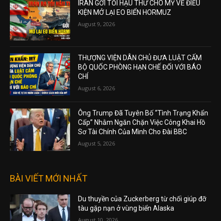
IRAN GỞI TỐI HẬU THƯ CHO MỸ VỀ ĐIỀU
KIỆN MỞ LẠI EO BIỂN HORMUZ
August 9, 2026
THƯỢNG VIỆN DÂN CHỦ ĐƯA LUẬT CẤM
BỘ QUỐC PHÒNG HẠN CHẾ ĐỐI VỚI BÁO
CHÍ
August 6, 2026
Ông Trump Đã Tuyên Bố “Tình Trạng Khẩn
Cấp” Nhằm Ngăn Chặn Việc Công Khai Hồ
Sơ Tài Chính Của Mình Cho Đài BBC
August 5, 2026
BÀI VIẾT MỚI NHẤT
Du thuyền của Zuckerberg từ chối giúp đỡ
tàu gặp nạn ở vùng biển Alaska
August 10, 2026