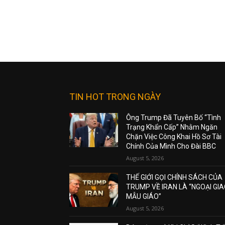
TIN HOT TRONG NGÀY
Ông Trump Đã Tuyên Bố “Tình
Trạng Khẩn Cấp” Nhằm Ngăn
Chặn Việc Công Khai Hồ Sơ Tài
Chính Của Mình Cho Đài BBC
August 5, 2026
THẾ GIỚI GỌI CHÍNH SÁCH CỦA
TRUMP VỀ IRAN LÀ “NGOẠI GI
MẪU GIÁO”
August 5, 2026