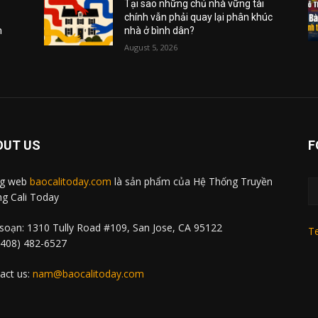
Tại sao những chủ nhà vững tài
chính vẫn phải quay lại phân khúc
m
nhà ở bình dân?
August 5, 2026
OUT US
F
ng web
baocalitoday.com
là sản phẩm của Hệ Thống Truyền
g Cali Today
soạn: 1310 Tully Road #109, San Jose, CA 95122
Te
 (408) 482-6527
act us:
nam@baocalitoday.com