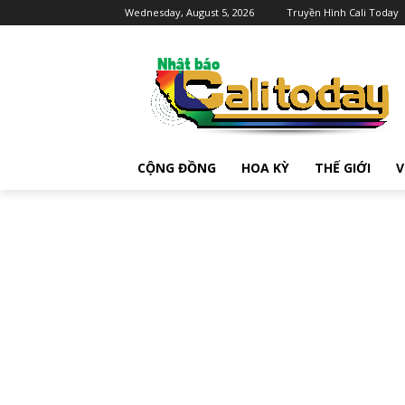
Wednesday, August 5, 2026
Truyền Hình Cali Today
CỘNG ĐỒNG
HOA KỲ
THẾ GIỚI
V