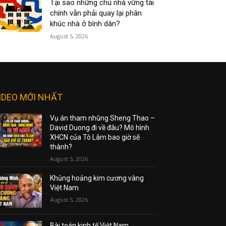
Tại sao những chủ nhà vững tài
chính vẫn phải quay lại phân
khúc nhà ở bình dân?
August 5, 2026
IDEO MỚI NHẤT
Vụ án tham nhũng Sheng Thao –
David Duong đi về đâu? Mô hình
XHCN của Tô Lâm bao giờ sẽ
thành?
August 5, 2026
Khủng hoảng kim cương vàng
Việt Nam
August 5, 2026
Bài toán kinh tế Việt Nam