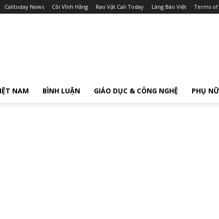
Calitoday News
Cõi Vĩnh Hằng
Rao Vặt Cali Today
Làng Báo Việt
Terms of
IỆT NAM
BÌNH LUẬN
GIÁO DỤC & CÔNG NGHỆ
PHỤ N