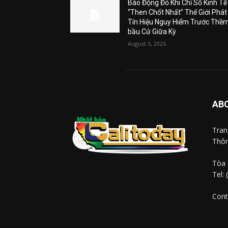
Báo Động Đỏ Khi Chỉ Số Kinh Tế
“Then Chốt Nhất” Thế Giới Phát
Tín Hiệu Nguy Hiểm Trước Thề
bầu Cử Giữa Kỳ
August 5, 2026
AB
Tra
Thôn
Tòa 
Tel:
Cont