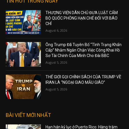
TIN HOT TRONG NGÀY
THƯỢNG VIỆN DÂN CHỦ ĐƯA LUẬT CẤM
BỘ QUỐC PHÒNG HẠN CHẾ ĐỐI VỚI BÁO
CHÍ
August 6, 2026
Ông Trump Đã Tuyên Bố “Tình Trạng Khẩn
Cấp” Nhằm Ngăn Chặn Việc Công Khai Hồ
Sơ Tài Chính Của Mình Cho Đài BBC
August 5, 2026
THẾ GIỚI GỌI CHÍNH SÁCH CỦA TRUMP VỀ
IRAN LÀ “NGOẠI GIAO MẪU GIÁO”
August 5, 2026
BÀI VIẾT MỚI NHẤT
Hạn hán kỷ lục ở Puerto Rico: Hàng trăm