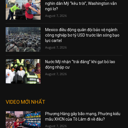
nghìn dân Mỹ “kêu trời”, Washington vẫn
ngó lơ?
August 7, 2026
Mexico điều động quân đội bảo vệ ngành
công nghiệp bơ tỷ USD trước làn sóng bạo
lực cartel
August 7, 2026
Nước Mỹ nhận “trái đắng” khi gạt bỏ lao
động nhập cư
August 7, 2026
VIDEO MỚI NHẤT
Phương Hằng gây bão mạng, Phường kiểu
mẫu XHCN của Tô Lâm đi về đâu?
August 7, 2026