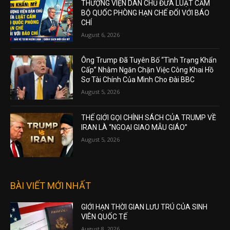
THƯỢNG VIỆN DÂN CHỦ ĐƯA LUẬT CẤM
BỘ QUỐC PHÒNG HẠN CHẾ ĐỐI VỚI BÁO
CHÍ
August 6, 2026
Ông Trump Đã Tuyên Bố “Tình Trạng Khẩn
Cấp” Nhằm Ngăn Chặn Việc Công Khai Hồ
Sơ Tài Chính Của Mình Cho Đài BBC
August 5, 2026
THẾ GIỚI GỌI CHÍNH SÁCH CỦA TRUMP VỀ
IRAN LÀ “NGOẠI GIAO MẪU GIÁO”
August 5, 2026
BÀI VIẾT MỚI NHẤT
GIỚI HẠN THỜI GIAN LƯU TRÚ CỦA SINH
VIÊN QUỐC TẾ
August 8, 2026