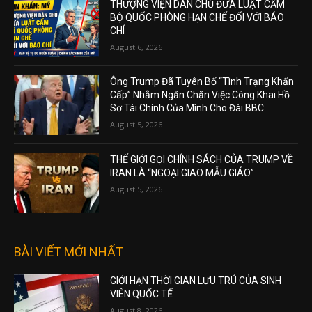
THƯỢNG VIỆN DÂN CHỦ ĐƯA LUẬT CẤM
BỘ QUỐC PHÒNG HẠN CHẾ ĐỐI VỚI BÁO
CHÍ
August 6, 2026
Ông Trump Đã Tuyên Bố “Tình Trạng Khẩn
Cấp” Nhằm Ngăn Chặn Việc Công Khai Hồ
Sơ Tài Chính Của Mình Cho Đài BBC
August 5, 2026
THẾ GIỚI GỌI CHÍNH SÁCH CỦA TRUMP VỀ
IRAN LÀ “NGOẠI GIAO MẪU GIÁO”
August 5, 2026
BÀI VIẾT MỚI NHẤT
GIỚI HẠN THỜI GIAN LƯU TRÚ CỦA SINH
VIÊN QUỐC TẾ
August 8, 2026