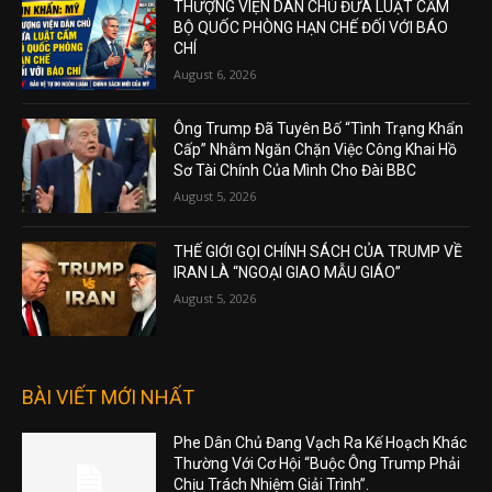
THƯỢNG VIỆN DÂN CHỦ ĐƯA LUẬT CẤM
BỘ QUỐC PHÒNG HẠN CHẾ ĐỐI VỚI BÁO
CHÍ
August 6, 2026
Ông Trump Đã Tuyên Bố “Tình Trạng Khẩn
Cấp” Nhằm Ngăn Chặn Việc Công Khai Hồ
Sơ Tài Chính Của Mình Cho Đài BBC
August 5, 2026
THẾ GIỚI GỌI CHÍNH SÁCH CỦA TRUMP VỀ
IRAN LÀ “NGOẠI GIAO MẪU GIÁO”
August 5, 2026
BÀI VIẾT MỚI NHẤT
Phe Dân Chủ Đang Vạch Ra Kế Hoạch Khác
Thường Với Cơ Hội “Buộc Ông Trump Phải
Chịu Trách Nhiệm Giải Trình”.