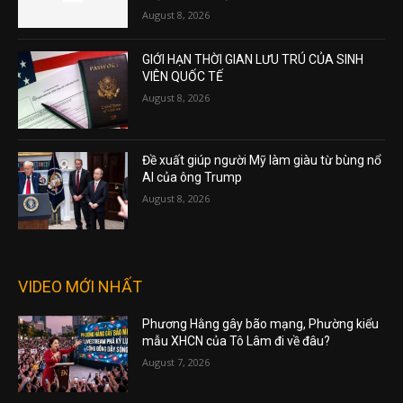
August 8, 2026
GIỚI HẠN THỜI GIAN LƯU TRÚ CỦA SINH
VIÊN QUỐC TẾ
August 8, 2026
Đề xuất giúp người Mỹ làm giàu từ bùng nổ
AI của ông Trump
August 8, 2026
VIDEO MỚI NHẤT
Phương Hằng gây bão mạng, Phường kiểu
mẫu XHCN của Tô Lâm đi về đâu?
August 7, 2026