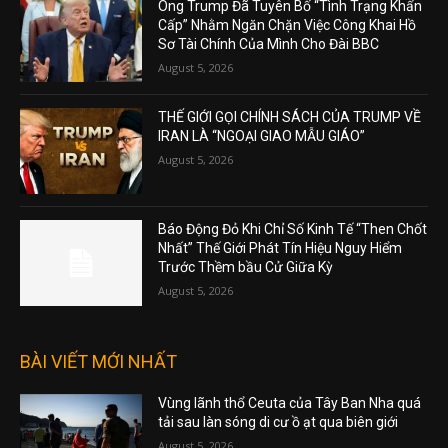
Ông Trump Đã Tuyên Bố “Tình Trạng Khẩn
Cấp” Nhằm Ngăn Chặn Việc Công Khai Hồ
Sơ Tài Chính Của Mình Cho Đài BBC
August 5, 2026
THẾ GIỚI GỌI CHÍNH SÁCH CỦA TRUMP VỀ
IRAN LÀ “NGOẠI GIAO MẪU GIÁO”
August 5, 2026
Báo Động Đỏ Khi Chỉ Số Kinh Tế “Then Chốt
Nhất” Thế Giới Phát Tín Hiệu Nguy Hiểm
Trước Thềm bầu Cử Giữa Kỳ
August 5, 2026
BÀI VIẾT MỚI NHẤT
Vùng lãnh thổ Ceuta của Tây Ban Nha quá
tải sau làn sóng di cư ồ ạt qua biên giới
August 5, 2026