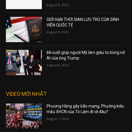
August 8, 2026
GIỚI HẠN THỜI GIAN LƯU TRÚ CỦA SINH
VIÊN QUỐC TẾ
August 8, 2026
Đề xuất giúp người Mỹ làm giàu từ bùng nổ
AI của ông Trump
August 8, 2026
VIDEO MỚI NHẤT
Phương Hằng gây bão mạng, Phường kiểu
mẫu XHCN của Tô Lâm đi về đâu?
August 7, 2026