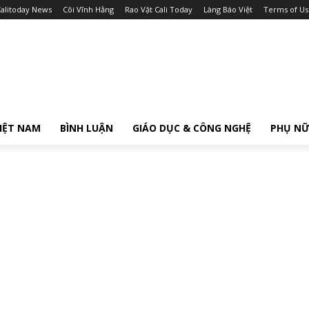
alitoday News
Cõi Vĩnh Hằng
Rao Vặt Cali Today
Làng Báo Việt
Terms of Us
IỆT NAM
BÌNH LUẬN
GIÁO DỤC & CÔNG NGHỆ
PHỤ N