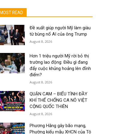
MOST READ
Đề xuất giúp người Mỹ làm giàu
từ bùng nổ AI của ông Trump
August 8, 2026
Hơn 1 triệu người Mỹ rời bỏ thị
trường lao động: Điều gì đang
đẩy cuộc khủng hoảng lên đỉnh
điểm?
August 8, 2026
QUẬN CAM – BIỂU TÌNH ĐẦY
KHÍ THẾ CHỐNG CA NÔ VIỆT
CỘNG QUỐC THIÊN
August 8, 2026
Phương Hằng gây bão mạng,
Phường kiểu mẫu XHCN của Tô