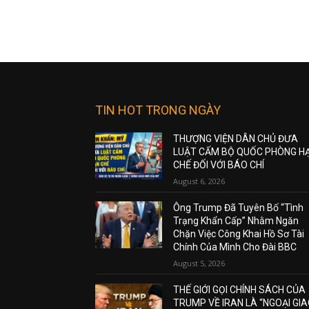
TIN HOT TRONG NGÀY
THƯỢNG VIỆN DÂN CHỦ ĐƯA
LUẬT CẤM BỘ QUỐC PHÒNG H
CHẾ ĐỐI VỚI BÁO CHÍ
August 6, 2026
Ông Trump Đã Tuyên Bố “Tình
Trạng Khẩn Cấp” Nhằm Ngăn
Chặn Việc Công Khai Hồ Sơ Tài
Chính Của Mình Cho Đài BBC
August 5, 2026
THẾ GIỚI GỌI CHÍNH SÁCH CỦA
TRUMP VỀ IRAN LÀ “NGOẠI GI