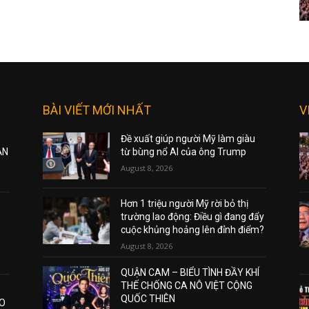
BÀI VIẾT MỚI NHẤT
V
Đề xuất giúp người Mỹ làm giàu
ẠN
từ bùng nổ AI của ông Trump
August 8, 2026
Hơn 1 triệu người Mỹ rời bỏ thị
trường lao động: Điều gì đang đẩy
cuộc khủng hoảng lên đỉnh điểm?
August 8, 2026
QUẬN CAM – BIỂU TÌNH ĐẦY KHÍ
THẾ CHỐNG CA NÔ VIỆT CỘNG
QUỐC THIÊN
AO