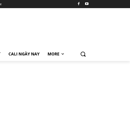
e
Ữ
CALI NGÀY NAY
MORE