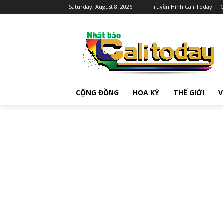
Saturday, August 8, 2026
Truyền Hình Cali Today
C
CỘNG ĐỒNG
HOA KỲ
THẾ GIỚI
V