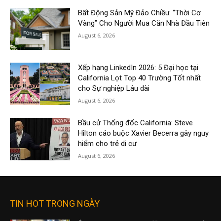
Bất Động Sản Mỹ Đảo Chiều: “Thời Cơ
Vàng” Cho Người Mua Căn Nhà Đầu Tiên
August 6, 2026
Xếp hạng LinkedIn 2026: 5 Đại học tại
California Lọt Top 40 Trường Tốt nhất
cho Sự nghiệp Lâu dài
August 6, 2026
Bầu cử Thống đốc California: Steve
Hilton cáo buộc Xavier Becerra gây nguy
hiểm cho trẻ di cư
August 6, 2026
TIN HOT TRONG NGÀY