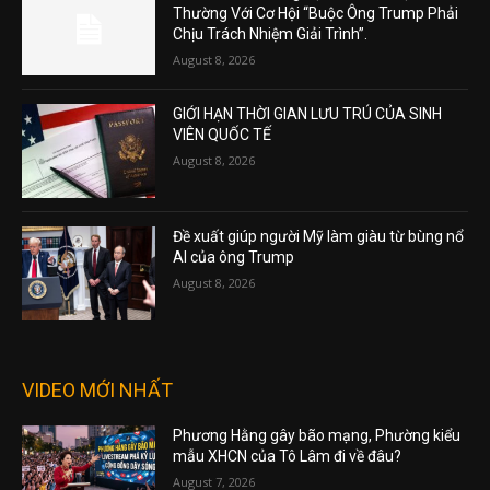
Thường Với Cơ Hội “Buộc Ông Trump Phải
Chịu Trách Nhiệm Giải Trình”.
August 8, 2026
GIỚI HẠN THỜI GIAN LƯU TRÚ CỦA SINH
VIÊN QUỐC TẾ
August 8, 2026
Đề xuất giúp người Mỹ làm giàu từ bùng nổ
AI của ông Trump
August 8, 2026
VIDEO MỚI NHẤT
Phương Hằng gây bão mạng, Phường kiểu
mẫu XHCN của Tô Lâm đi về đâu?
August 7, 2026