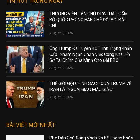
TIN HOT TRONG NGÀY
THƯỢNG VIỆN DÂN CHỦ ĐƯA LUẬT CẤM
BỘ QUỐC PHÒNG HẠN CHẾ ĐỐI VỚI BÁO
CHÍ
August 6, 2026
Ông Trump Đã Tuyên Bố “Tình Trạng Khẩn
Cấp” Nhằm Ngăn Chặn Việc Công Khai Hồ
Sơ Tài Chính Của Mình Cho Đài BBC
August 5, 2026
THẾ GIỚI GỌI CHÍNH SÁCH CỦA TRUMP VỀ
IRAN LÀ “NGOẠI GIAO MẪU GIÁO”
August 5, 2026
BÀI VIẾT MỚI NHẤT
Phe Dân Chủ Đang Vạch Ra Kế Hoạch Khác