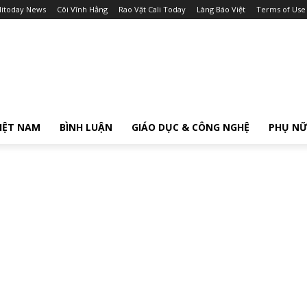
litoday News
Cõi Vĩnh Hằng
Rao Vặt Cali Today
Làng Báo Việt
Terms of Use
IỆT NAM
BÌNH LUẬN
GIÁO DỤC & CÔNG NGHỆ
PHỤ N