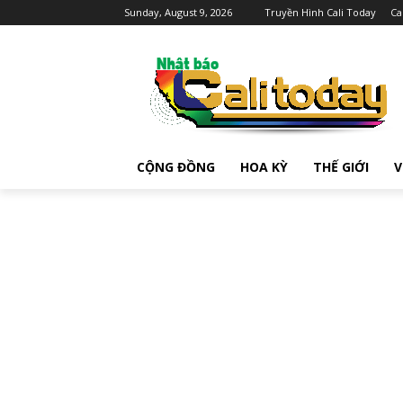
Sunday, August 9, 2026
Truyền Hình Cali Today
Ca
CỘNG ĐỒNG
HOA KỲ
THẾ GIỚI
V