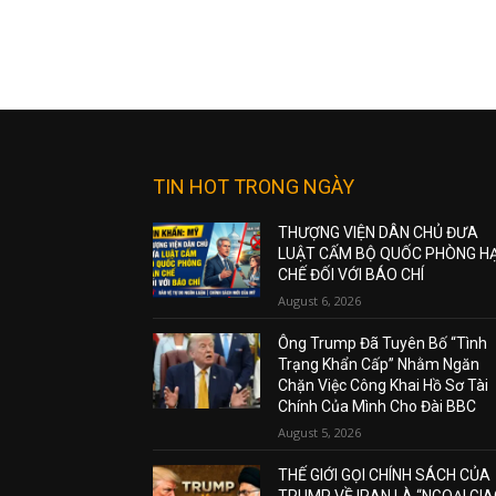
TIN HOT TRONG NGÀY
THƯỢNG VIỆN DÂN CHỦ ĐƯA
LUẬT CẤM BỘ QUỐC PHÒNG H
CHẾ ĐỐI VỚI BÁO CHÍ
August 6, 2026
Ông Trump Đã Tuyên Bố “Tình
Trạng Khẩn Cấp” Nhằm Ngăn
Chặn Việc Công Khai Hồ Sơ Tài
Chính Của Mình Cho Đài BBC
August 5, 2026
THẾ GIỚI GỌI CHÍNH SÁCH CỦA