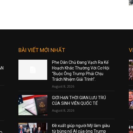
BÀI VIẾT MỚI NHẤT
V
Phe Dân Chủ Đang Vạch Ra Kế
ẠN
Hoạch Khác Thường Với Cơ Hội
“Buộc Ông Trump Phải Chịu
Trách Nhiệm Giải Trình”.
August 8, 2026
GIỚI HẠN THỜI GIAN LƯU TRÚ
CỦA SINH VIÊN QUỐC TẾ
August 8, 2026
Đề xuất giúp người Mỹ làm giàu
từ bùng nổ AI của ông Trump