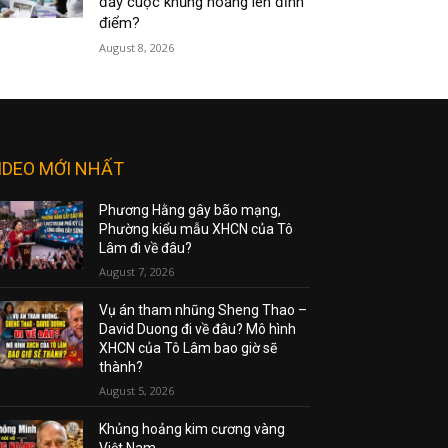
đẩy cuộc khủng hoảng lên đỉnh
điểm?
August 8, 2026
IDEO MỚI NHẤT
Phương Hằng gây bão mạng,
Phường kiểu mẫu XHCN của Tô
Lâm đi về đâu?
August 7, 2026
Vụ án tham nhũng Sheng Thao –
David Duong đi về đâu? Mô hình
XHCN của Tô Lâm bao giờ sẽ
thành?
August 5, 2026
Khủng hoảng kim cương vàng