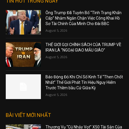
TIN HOT TRONG NGÀY
Ông Trump Đã Tuyên Bố “Tình Trạng Khẩn
Cấp” Nhằm Ngăn Chặn Việc Công Khai Hồ
Sơ Tài Chính Của Mình Cho Đài BBC
August 5, 2026
THẾ GIỚI GỌI CHÍNH SÁCH CỦA TRUMP VỀ
IRAN LÀ “NGOẠI GIAO MẪU GIÁO”
August 5, 2026
Báo Động Đỏ Khi Chỉ Số Kinh Tế “Then Chốt
Nhất” Thế Giới Phát Tín Hiệu Nguy Hiểm
Trước Thềm bầu Cử Giữa Kỳ
August 5, 2026
BÀI VIẾT MỚI NHẤT
Thương Vụ “Cú Nhảy Vọt” X50 Tài Sản Của