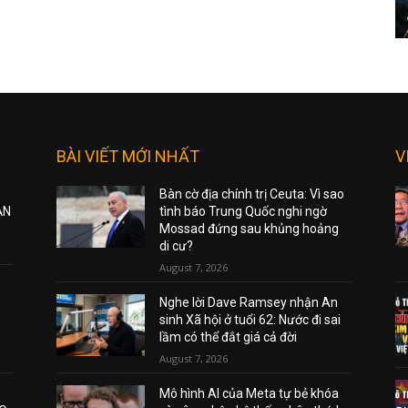
BÀI VIẾT MỚI NHẤT
V
Bàn cờ địa chính trị Ceuta: Vì sao
ẠN
tình báo Trung Quốc nghi ngờ
Mossad đứng sau khủng hoảng
di cư?
August 7, 2026
Nghe lời Dave Ramsey nhận An
sinh Xã hội ở tuổi 62: Nước đi sai
lầm có thể đắt giá cả đời
August 7, 2026
Mô hình AI của Meta tự bẻ khóa