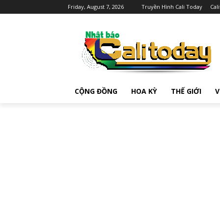
Friday, August 7, 2026
Truyền Hình Cali Today
Cal
CỘNG ĐỒNG
HOA KỲ
THẾ GIỚI
V