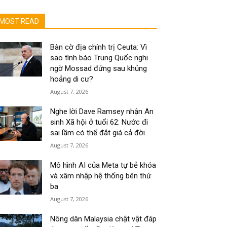
MOST READ
Bàn cờ địa chính trị Ceuta: Vì
sao tình báo Trung Quốc nghi
ngờ Mossad đứng sau khủng
hoảng di cư?
August 7, 2026
Nghe lời Dave Ramsey nhận An
sinh Xã hội ở tuổi 62: Nước đi
sai lầm có thể đắt giá cả đời
August 7, 2026
Mô hình AI của Meta tự bẻ khóa
và xâm nhập hệ thống bên thứ
ba
August 7, 2026
Nông dân Malaysia chật vật đáp