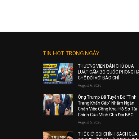
TIN HOT TRONG NGÀY
THƯỢNG VIỆN DÂN CHỦ ĐƯA
LUẬT CẤM BỘ QUỐC PHÒNG H
CHẾ ĐỐI VỚI BÁO CHÍ
August 6, 2026
Ông Trump Đã Tuyên Bố “Tình
Trạng Khẩn Cấp” Nhằm Ngăn
Chặn Việc Công Khai Hồ Sơ Tài
Chính Của Mình Cho Đài BBC
August 5, 2026
THẾ GIỚI GỌI CHÍNH SÁCH CỦA