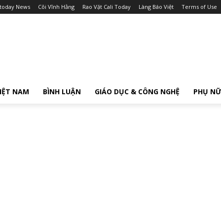
itoday News
Cõi Vĩnh Hằng
Rao Vặt Cali Today
Làng Báo Việt
Terms of Use
IỆT NAM
BÌNH LUẬN
GIÁO DỤC & CÔNG NGHỆ
PHỤ N