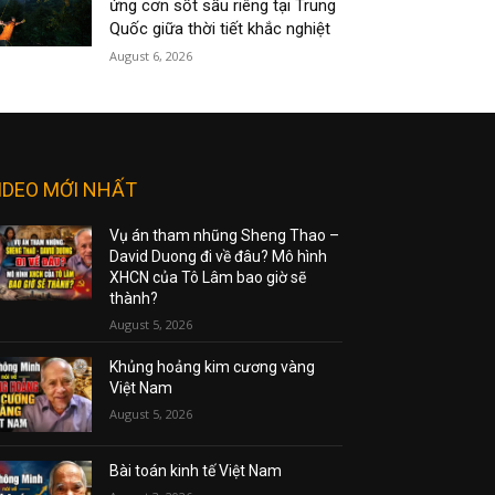
ứng cơn sốt sầu riêng tại Trung
Quốc giữa thời tiết khắc nghiệt
August 6, 2026
IDEO MỚI NHẤT
Vụ án tham nhũng Sheng Thao –
David Duong đi về đâu? Mô hình
XHCN của Tô Lâm bao giờ sẽ
thành?
August 5, 2026
Khủng hoảng kim cương vàng
Việt Nam
August 5, 2026
Bài toán kinh tế Việt Nam