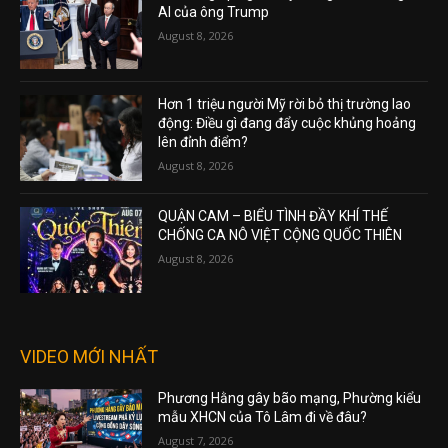
AI của ông Trump
August 8, 2026
Hơn 1 triệu người Mỹ rời bỏ thị trường lao
động: Điều gì đang đẩy cuộc khủng hoảng
lên đỉnh điểm?
August 8, 2026
QUẬN CAM – BIỂU TÌNH ĐẦY KHÍ THẾ
CHỐNG CA NÔ VIỆT CỘNG QUỐC THIÊN
August 8, 2026
VIDEO MỚI NHẤT
Phương Hằng gây bão mạng, Phường kiểu
mẫu XHCN của Tô Lâm đi về đâu?
August 7, 2026