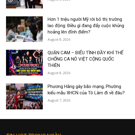
Hơn 1 triệu người Mỹ rời bỏ thị trường
lao động: Điều gì đang đẩy cuộc khủng
hoảng lên đỉnh điểm?
August 8, 2026
QUẬN CAM – BIỂU TÌNH ĐẦY KHÍ THẾ
CHỐNG CA NÔ VIỆT CỘNG QUỐC
THIÊN
August 8, 2026
Phương Hằng gây bão mạng, Phường
kiểu mẫu XHCN của Tô Lâm đi về đâu?
August 7, 2026