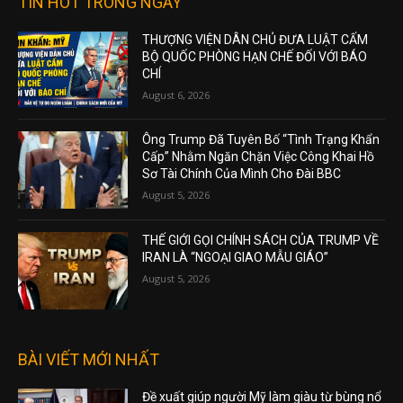
TIN HOT TRONG NGÀY
THƯỢNG VIỆN DÂN CHỦ ĐƯA LUẬT CẤM
BỘ QUỐC PHÒNG HẠN CHẾ ĐỐI VỚI BÁO
CHÍ
August 6, 2026
Ông Trump Đã Tuyên Bố “Tình Trạng Khẩn
Cấp” Nhằm Ngăn Chặn Việc Công Khai Hồ
Sơ Tài Chính Của Mình Cho Đài BBC
August 5, 2026
THẾ GIỚI GỌI CHÍNH SÁCH CỦA TRUMP VỀ
IRAN LÀ “NGOẠI GIAO MẪU GIÁO”
August 5, 2026
BÀI VIẾT MỚI NHẤT
Đề xuất giúp người Mỹ làm giàu từ bùng nổ