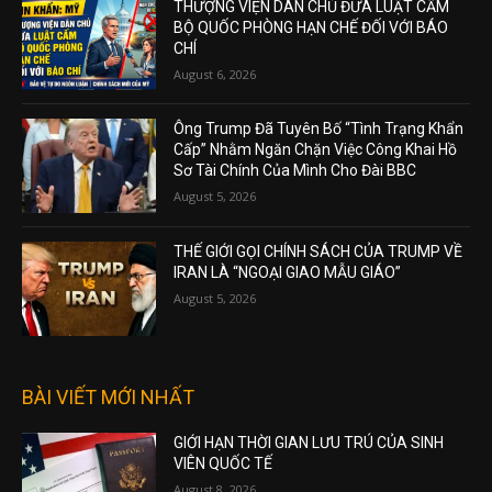
THƯỢNG VIỆN DÂN CHỦ ĐƯA LUẬT CẤM
BỘ QUỐC PHÒNG HẠN CHẾ ĐỐI VỚI BÁO
CHÍ
August 6, 2026
Ông Trump Đã Tuyên Bố “Tình Trạng Khẩn
Cấp” Nhằm Ngăn Chặn Việc Công Khai Hồ
Sơ Tài Chính Của Mình Cho Đài BBC
August 5, 2026
THẾ GIỚI GỌI CHÍNH SÁCH CỦA TRUMP VỀ
IRAN LÀ “NGOẠI GIAO MẪU GIÁO”
August 5, 2026
BÀI VIẾT MỚI NHẤT
GIỚI HẠN THỜI GIAN LƯU TRÚ CỦA SINH
VIÊN QUỐC TẾ
August 8, 2026