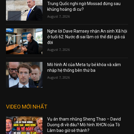
Trung Quốc nghi ngờ Mossad đứng sau
khủng hoảng di cư?
August 7, 2026
Nghe lời Dave Ramsey nhận An sinh Xã hội
ở tuổi 62: Nước đi sai lầm có thể đắt giá cả
đời
August 7, 2026
Mô hình AI của Meta tự bẻ khóa và xâm
nhập hệ thống bên thứ ba
August 7, 2026
VIDEO MỚI NHẤT
Vụ án tham nhũng Sheng Thao – David
Duong đi về đâu? Mô hình XHCN của Tô
Lâm bao giờ sẽ thành?