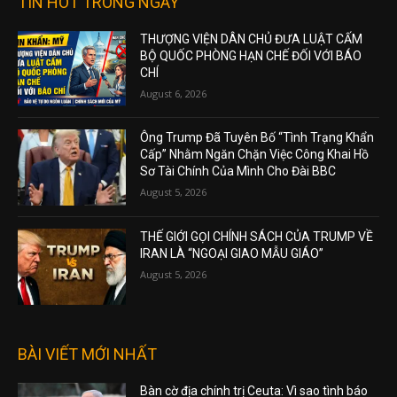
TIN HOT TRONG NGÀY
THƯỢNG VIỆN DÂN CHỦ ĐƯA LUẬT CẤM
BỘ QUỐC PHÒNG HẠN CHẾ ĐỐI VỚI BÁO
CHÍ
August 6, 2026
Ông Trump Đã Tuyên Bố “Tình Trạng Khẩn
Cấp” Nhằm Ngăn Chặn Việc Công Khai Hồ
Sơ Tài Chính Của Mình Cho Đài BBC
August 5, 2026
THẾ GIỚI GỌI CHÍNH SÁCH CỦA TRUMP VỀ
IRAN LÀ “NGOẠI GIAO MẪU GIÁO”
August 5, 2026
BÀI VIẾT MỚI NHẤT
Bàn cờ địa chính trị Ceuta: Vì sao tình báo