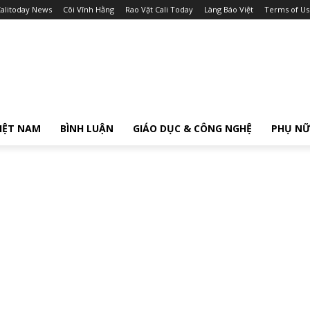
alitoday News
Cõi Vĩnh Hằng
Rao Vặt Cali Today
Làng Báo Việt
Terms of Us
IỆT NAM
BÌNH LUẬN
GIÁO DỤC & CÔNG NGHỆ
PHỤ N