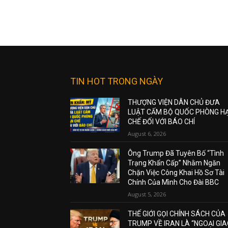
TIN HOT TRONG NGÀY
THƯỢNG VIỆN DÂN CHỦ ĐƯA
LUẬT CẤM BỘ QUỐC PHÒNG H
CHẾ ĐỐI VỚI BÁO CHÍ
August 6, 2026
Ông Trump Đã Tuyên Bố “Tình
Trạng Khẩn Cấp” Nhằm Ngăn
Chặn Việc Công Khai Hồ Sơ Tài
Chính Của Mình Cho Đài BBC
August 5, 2026
THẾ GIỚI GỌI CHÍNH SÁCH CỦA
TRUMP VỀ IRAN LÀ “NGOẠI GI