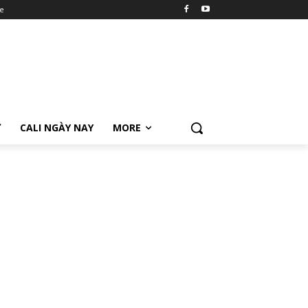
e
Ữ
CALI NGÀY NAY
MORE