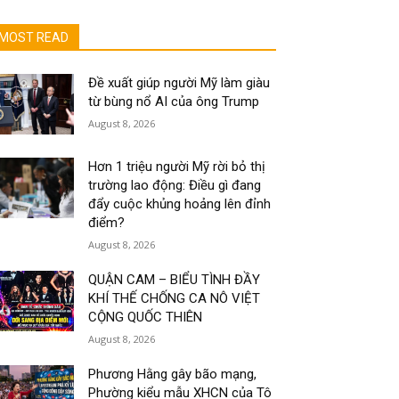
MOST READ
Đề xuất giúp người Mỹ làm giàu
từ bùng nổ AI của ông Trump
August 8, 2026
Hơn 1 triệu người Mỹ rời bỏ thị
trường lao động: Điều gì đang
đẩy cuộc khủng hoảng lên đỉnh
điểm?
August 8, 2026
QUẬN CAM – BIỂU TÌNH ĐẦY
KHÍ THẾ CHỐNG CA NÔ VIỆT
CỘNG QUỐC THIÊN
August 8, 2026
Phương Hằng gây bão mạng,
Phường kiểu mẫu XHCN của Tô