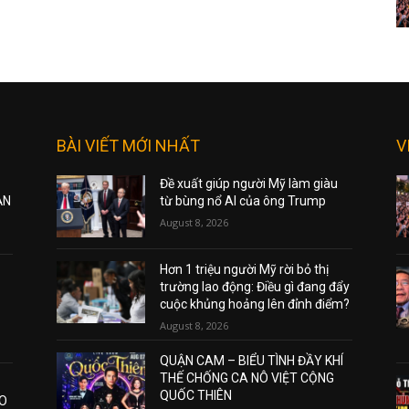
BÀI VIẾT MỚI NHẤT
V
Đề xuất giúp người Mỹ làm giàu
ẠN
từ bùng nổ AI của ông Trump
August 8, 2026
Hơn 1 triệu người Mỹ rời bỏ thị
trường lao động: Điều gì đang đẩy
cuộc khủng hoảng lên đỉnh điểm?
August 8, 2026
QUẬN CAM – BIỂU TÌNH ĐẦY KHÍ
THẾ CHỐNG CA NÔ VIỆT CỘNG
QUỐC THIÊN
AO