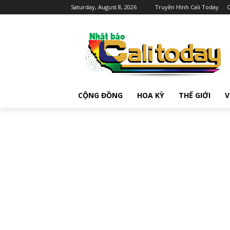
Saturday, August 8, 2026
Truyền Hình Cali Today
C
CỘNG ĐỒNG
HOA KỲ
THẾ GIỚI
V