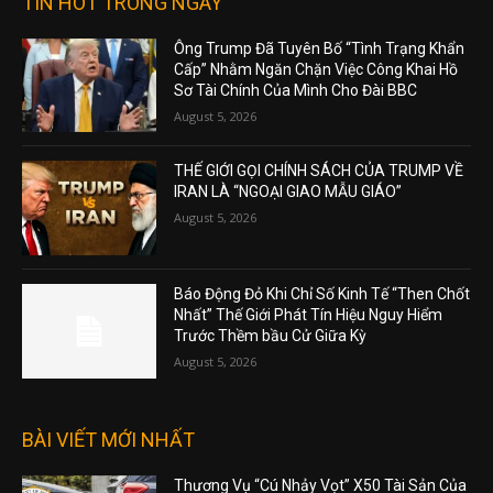
TIN HOT TRONG NGÀY
Ông Trump Đã Tuyên Bố “Tình Trạng Khẩn
Cấp” Nhằm Ngăn Chặn Việc Công Khai Hồ
Sơ Tài Chính Của Mình Cho Đài BBC
August 5, 2026
THẾ GIỚI GỌI CHÍNH SÁCH CỦA TRUMP VỀ
IRAN LÀ “NGOẠI GIAO MẪU GIÁO”
August 5, 2026
Báo Động Đỏ Khi Chỉ Số Kinh Tế “Then Chốt
Nhất” Thế Giới Phát Tín Hiệu Nguy Hiểm
Trước Thềm bầu Cử Giữa Kỳ
August 5, 2026
BÀI VIẾT MỚI NHẤT
Thương Vụ “Cú Nhảy Vọt” X50 Tài Sản Của