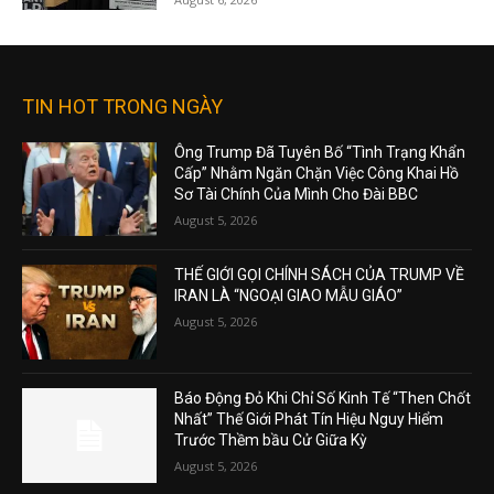
TIN HOT TRONG NGÀY
Ông Trump Đã Tuyên Bố “Tình Trạng Khẩn
Cấp” Nhằm Ngăn Chặn Việc Công Khai Hồ
Sơ Tài Chính Của Mình Cho Đài BBC
August 5, 2026
THẾ GIỚI GỌI CHÍNH SÁCH CỦA TRUMP VỀ
IRAN LÀ “NGOẠI GIAO MẪU GIÁO”
August 5, 2026
Báo Động Đỏ Khi Chỉ Số Kinh Tế “Then Chốt
Nhất” Thế Giới Phát Tín Hiệu Nguy Hiểm
Trước Thềm bầu Cử Giữa Kỳ
August 5, 2026