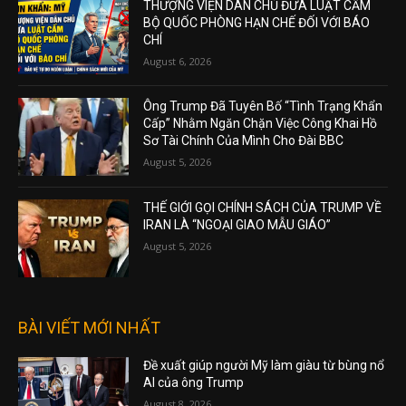
THƯỢNG VIỆN DÂN CHỦ ĐƯA LUẬT CẤM
BỘ QUỐC PHÒNG HẠN CHẾ ĐỐI VỚI BÁO
CHÍ
August 6, 2026
Ông Trump Đã Tuyên Bố “Tình Trạng Khẩn
Cấp” Nhằm Ngăn Chặn Việc Công Khai Hồ
Sơ Tài Chính Của Mình Cho Đài BBC
August 5, 2026
THẾ GIỚI GỌI CHÍNH SÁCH CỦA TRUMP VỀ
IRAN LÀ “NGOẠI GIAO MẪU GIÁO”
August 5, 2026
BÀI VIẾT MỚI NHẤT
Đề xuất giúp người Mỹ làm giàu từ bùng nổ
AI của ông Trump
August 8, 2026