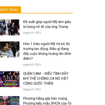
MOST READ
Đề xuất giúp người Mỹ làm giàu
từ bùng nổ AI của ông Trump
August 8, 2026
Hơn 1 triệu người Mỹ rời bỏ thị
trường lao động: Điều gì đang
đẩy cuộc khủng hoảng lên đỉnh
điểm?
August 8, 2026
QUẬN CAM – BIỂU TÌNH ĐẦY
KHÍ THẾ CHỐNG CA NÔ VIỆT
CỘNG QUỐC THIÊN
August 8, 2026
Phương Hằng gây bão mạng,
Phường kiểu mẫu XHCN của Tô