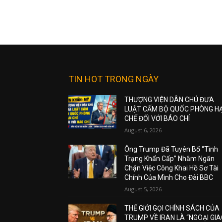
TIN HOT TRONG NGÀY
THƯỢNG VIỆN DÂN CHỦ ĐƯA
LUẬT CẤM BỘ QUỐC PHÒNG H
CHẾ ĐỐI VỚI BÁO CHÍ
August 6, 2026
Ông Trump Đã Tuyên Bố “Tình
Trạng Khẩn Cấp” Nhằm Ngăn
Chặn Việc Công Khai Hồ Sơ Tài
Chính Của Mình Cho Đài BBC
August 5, 2026
THẾ GIỚI GỌI CHÍNH SÁCH CỦA
TRUMP VỀ IRAN LÀ “NGOẠI GI