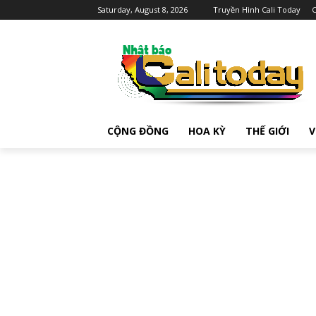
Saturday, August 8, 2026
Truyền Hình Cali Today
C
CỘNG ĐỒNG
HOA KỲ
THẾ GIỚI
V