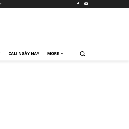
e
Ữ
CALI NGÀY NAY
MORE