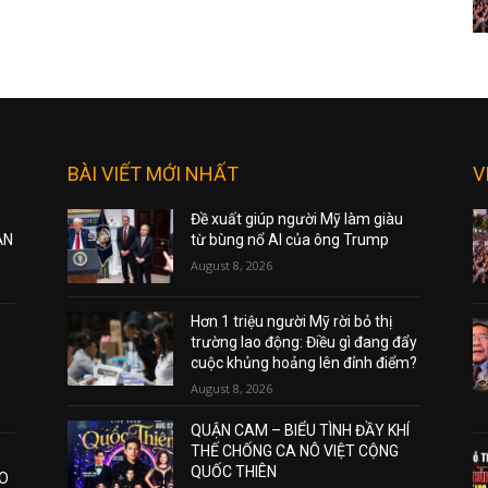
BÀI VIẾT MỚI NHẤT
V
Đề xuất giúp người Mỹ làm giàu
ẠN
từ bùng nổ AI của ông Trump
August 8, 2026
Hơn 1 triệu người Mỹ rời bỏ thị
trường lao động: Điều gì đang đẩy
cuộc khủng hoảng lên đỉnh điểm?
August 8, 2026
QUẬN CAM – BIỂU TÌNH ĐẦY KHÍ
THẾ CHỐNG CA NÔ VIỆT CỘNG
QUỐC THIÊN
AO