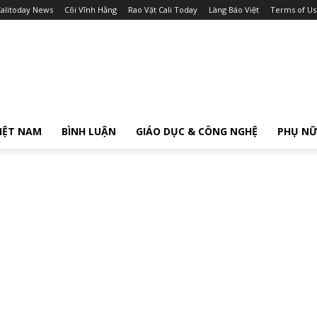
alitoday News
Cõi Vĩnh Hằng
Rao Vặt Cali Today
Làng Báo Việt
Terms of Us
IỆT NAM
BÌNH LUẬN
GIÁO DỤC & CÔNG NGHỆ
PHỤ N