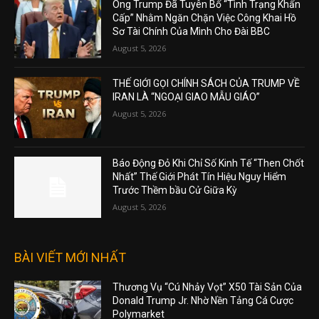
Ông Trump Đã Tuyên Bố “Tình Trạng Khẩn
Cấp” Nhằm Ngăn Chặn Việc Công Khai Hồ
Sơ Tài Chính Của Mình Cho Đài BBC
August 5, 2026
THẾ GIỚI GỌI CHÍNH SÁCH CỦA TRUMP VỀ
IRAN LÀ “NGOẠI GIAO MẪU GIÁO”
August 5, 2026
Báo Động Đỏ Khi Chỉ Số Kinh Tế “Then Chốt
Nhất” Thế Giới Phát Tín Hiệu Nguy Hiểm
Trước Thềm bầu Cử Giữa Kỳ
August 5, 2026
BÀI VIẾT MỚI NHẤT
Thương Vụ “Cú Nhảy Vọt” X50 Tài Sản Của
Donald Trump Jr. Nhờ Nền Tảng Cá Cược
Polymarket