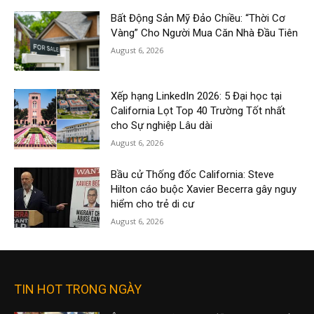
Bất Động Sản Mỹ Đảo Chiều: “Thời Cơ
Vàng” Cho Người Mua Căn Nhà Đầu Tiên
August 6, 2026
Xếp hạng LinkedIn 2026: 5 Đại học tại
California Lọt Top 40 Trường Tốt nhất
cho Sự nghiệp Lâu dài
August 6, 2026
Bầu cử Thống đốc California: Steve
Hilton cáo buộc Xavier Becerra gây nguy
hiểm cho trẻ di cư
August 6, 2026
TIN HOT TRONG NGÀY