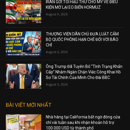
IRAN GỞI TỐI HẬU THƯ CHO MỸ VỀ ĐIỀU
KIỆN MỞ LẠI EO BIỂN HORMUZ
August 9, 2026
THƯỢNG VIỆN DÂN CHỦ ĐƯA LUẬT CẤM
BỘ QUỐC PHÒNG HẠN CHẾ ĐỐI VỚI BÁO
CHÍ
August 6, 2026
Ông Trump Đã Tuyên Bố “Tình Trạng Khẩn
Cấp” Nhằm Ngăn Chặn Việc Công Khai Hồ
Sơ Tài Chính Của Mình Cho Đài BBC
August 5, 2026
BÀI VIẾT MỚI NHẤT
Nhà hàng tại California bất ngờ đóng cửa
chỉ vài tuần sau khi nhận khoản hỗ trợ
100.000 USD từ thành phố