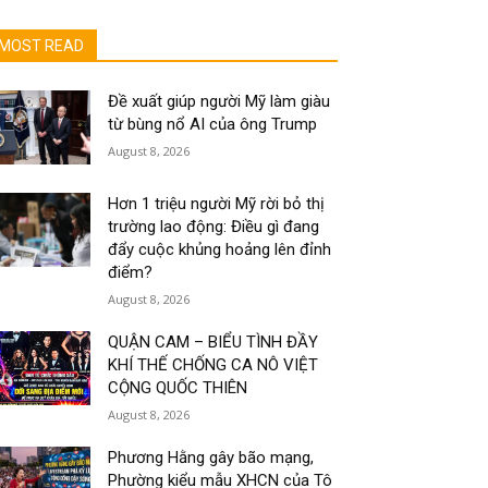
MOST READ
Đề xuất giúp người Mỹ làm giàu
từ bùng nổ AI của ông Trump
August 8, 2026
Hơn 1 triệu người Mỹ rời bỏ thị
trường lao động: Điều gì đang
đẩy cuộc khủng hoảng lên đỉnh
điểm?
August 8, 2026
QUẬN CAM – BIỂU TÌNH ĐẦY
KHÍ THẾ CHỐNG CA NÔ VIỆT
CỘNG QUỐC THIÊN
August 8, 2026
Phương Hằng gây bão mạng,
Phường kiểu mẫu XHCN của Tô