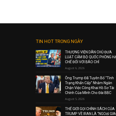
TIN HOT TRONG NGÀY
THƯỢNG VIỆN DÂN CHỦ ĐƯA
LUẬT CẤM BỘ QUỐC PHÒNG H
CHẾ ĐỐI VỚI BÁO CHÍ
August 6, 2026
Ông Trump Đã Tuyên Bố “Tình
Trạng Khẩn Cấp” Nhằm Ngăn
Chặn Việc Công Khai Hồ Sơ Tài
Chính Của Mình Cho Đài BBC
August 5, 2026
THẾ GIỚI GỌI CHÍNH SÁCH CỦA
TRUMP VỀ IRAN LÀ “NGOẠI GI