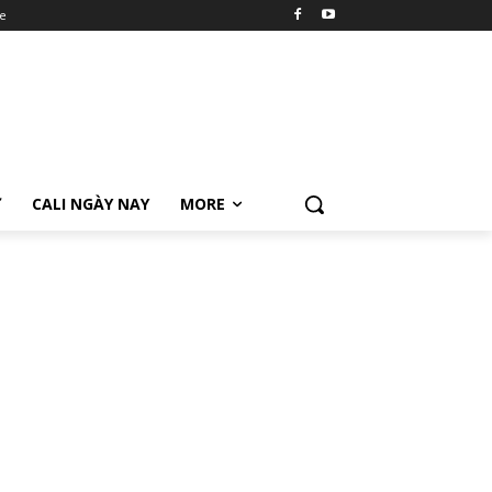
e
Ữ
CALI NGÀY NAY
MORE