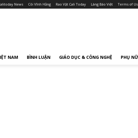
alitoday News
Cõi Vĩnh Hằng
Rao Vặt Cali Today
Làng Báo Việt
Terms of Us
IỆT NAM
BÌNH LUẬN
GIÁO DỤC & CÔNG NGHỆ
PHỤ N