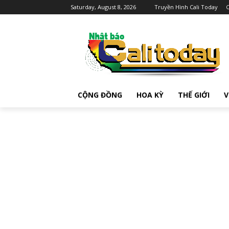
Saturday, August 8, 2026
Truyền Hình Cali Today
C
CỘNG ĐỒNG
HOA KỲ
THẾ GIỚI
V