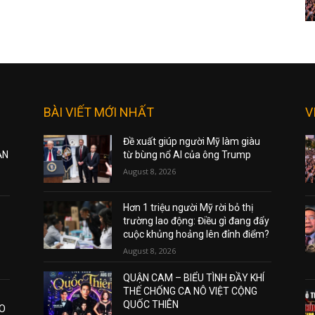
BÀI VIẾT MỚI NHẤT
V
Đề xuất giúp người Mỹ làm giàu
ẠN
từ bùng nổ AI của ông Trump
August 8, 2026
Hơn 1 triệu người Mỹ rời bỏ thị
trường lao động: Điều gì đang đẩy
cuộc khủng hoảng lên đỉnh điểm?
August 8, 2026
QUẬN CAM – BIỂU TÌNH ĐẦY KHÍ
THẾ CHỐNG CA NÔ VIỆT CỘNG
QUỐC THIÊN
AO