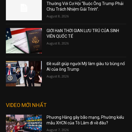
Thường Với Cơ Hội “Buộc Ông Trump Phải
Chịu Trách Nhiệm Giải Trình”.
August 8, 2026
GIỚI HẠN THỜI GIAN LƯU TRÚ CỦA SINH
VIÊN QUỐC TẾ
August 8, 2026
Đề xuất giúp người Mỹ làm giàu từ bùng nổ
AI của ông Trump
August 8, 2026
VIDEO MỚI NHẤT
Phương Hằng gây bão mạng, Phường kiểu
mẫu XHCN của Tô Lâm đi về đâu?
August 7, 2026