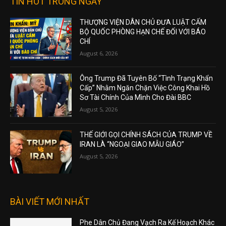
TIN HOT TRONG NGÀY
THƯỢNG VIỆN DÂN CHỦ ĐƯA LUẬT CẤM
BỘ QUỐC PHÒNG HẠN CHẾ ĐỐI VỚI BÁO
CHÍ
August 6, 2026
Ông Trump Đã Tuyên Bố “Tình Trạng Khẩn
Cấp” Nhằm Ngăn Chặn Việc Công Khai Hồ
Sơ Tài Chính Của Mình Cho Đài BBC
August 5, 2026
THẾ GIỚI GỌI CHÍNH SÁCH CỦA TRUMP VỀ
IRAN LÀ “NGOẠI GIAO MẪU GIÁO”
August 5, 2026
BÀI VIẾT MỚI NHẤT
Phe Dân Chủ Đang Vạch Ra Kế Hoạch Khác