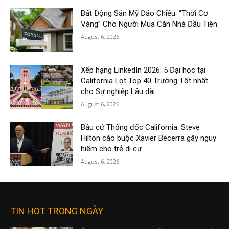
Bất Động Sản Mỹ Đảo Chiều: “Thời Cơ
Vàng” Cho Người Mua Căn Nhà Đầu Tiên
August 6, 2026
Xếp hạng LinkedIn 2026: 5 Đại học tại
California Lọt Top 40 Trường Tốt nhất
cho Sự nghiệp Lâu dài
August 6, 2026
Bầu cử Thống đốc California: Steve
Hilton cáo buộc Xavier Becerra gây nguy
hiểm cho trẻ di cư
August 6, 2026
TIN HOT TRONG NGÀY