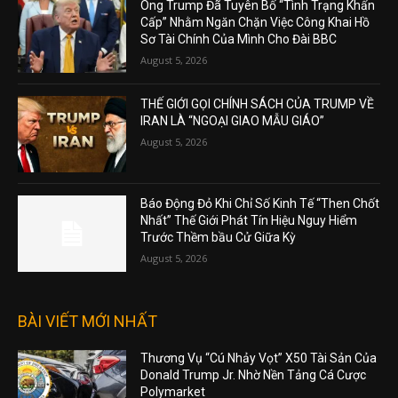
Ông Trump Đã Tuyên Bố “Tình Trạng Khẩn
Cấp” Nhằm Ngăn Chặn Việc Công Khai Hồ
Sơ Tài Chính Của Mình Cho Đài BBC
August 5, 2026
THẾ GIỚI GỌI CHÍNH SÁCH CỦA TRUMP VỀ
IRAN LÀ “NGOẠI GIAO MẪU GIÁO”
August 5, 2026
Báo Động Đỏ Khi Chỉ Số Kinh Tế “Then Chốt
Nhất” Thế Giới Phát Tín Hiệu Nguy Hiểm
Trước Thềm bầu Cử Giữa Kỳ
August 5, 2026
BÀI VIẾT MỚI NHẤT
Thương Vụ “Cú Nhảy Vọt” X50 Tài Sản Của
Donald Trump Jr. Nhờ Nền Tảng Cá Cược
Polymarket