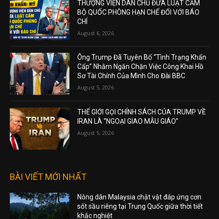
THƯỢNG VIỆN DÂN CHỦ ĐƯA LUẬT CẤM
BỘ QUỐC PHÒNG HẠN CHẾ ĐỐI VỚI BÁO
CHÍ
August 6, 2026
Ông Trump Đã Tuyên Bố “Tình Trạng Khẩn
Cấp” Nhằm Ngăn Chặn Việc Công Khai Hồ
Sơ Tài Chính Của Mình Cho Đài BBC
August 5, 2026
THẾ GIỚI GỌI CHÍNH SÁCH CỦA TRUMP VỀ
IRAN LÀ “NGOẠI GIAO MẪU GIÁO”
August 5, 2026
BÀI VIẾT MỚI NHẤT
Nông dân Malaysia chật vật đáp ứng cơn
sốt sầu riêng tại Trung Quốc giữa thời tiết
khắc nghiệt