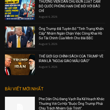
THƯỢNG VIỆN DÂN CHỦ ĐƯA LUẬT CẤM
BỘ QUỐC PHÒNG HẠN CHẾ ĐỐI VỚI BÁO
CHÍ
August 6, 2026
Ông Trump Đã Tuyên Bố “Tình Trạng Khẩn
Cấp” Nhằm Ngăn Chặn Việc Công Khai Hồ
Sơ Tài Chính Của Mình Cho Đài BBC
August 5, 2026
THẾ GIỚI GỌI CHÍNH SÁCH CỦA TRUMP VỀ
IRAN LÀ “NGOẠI GIAO MẪU GIÁO”
August 5, 2026
BÀI VIẾT MỚI NHẤT
Phe Dân Chủ Đang Vạch Ra Kế Hoạch Khác
Thường Với Cơ Hội “Buộc Ông Trump Phải
Chịu Trách Nhiệm Giải Trình”.