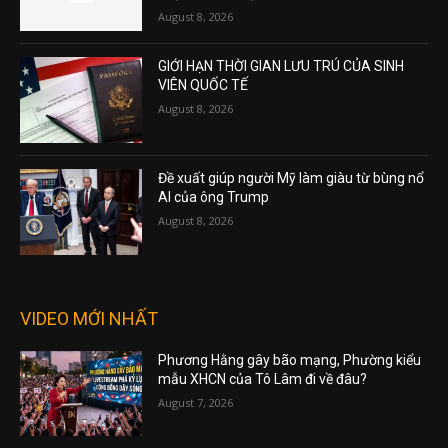
August 8, 2026
GIỚI HẠN THỜI GIAN LƯU TRÚ CỦA SINH
VIÊN QUỐC TẾ
August 8, 2026
Đề xuất giúp người Mỹ làm giàu từ bùng nổ
AI của ông Trump
August 8, 2026
VIDEO MỚI NHẤT
Phương Hằng gây bão mạng, Phường kiểu
mẫu XHCN của Tô Lâm đi về đâu?
August 7, 2026