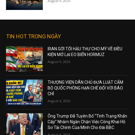
August 9, 2026
TIN HOT TRONG NGÀY
IRAN GỞI TỐI HẬU THƯ CHO MỸ VỀ ĐIỀU
KIỆN MỞ LẠI EO BIỂN HORMUZ
August 9, 2026
THƯỢNG VIỆN DÂN CHỦ ĐƯA LUẬT CẤM
BỘ QUỐC PHÒNG HẠN CHẾ ĐỐI VỚI BÁO
CHÍ
August 6, 2026
Ông Trump Đã Tuyên Bố “Tình Trạng Khẩn
Cấp” Nhằm Ngăn Chặn Việc Công Khai Hồ
Sơ Tài Chính Của Mình Cho Đài BBC
August 5, 2026