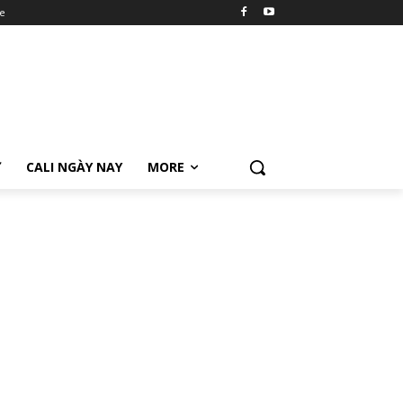
e
Ữ
CALI NGÀY NAY
MORE