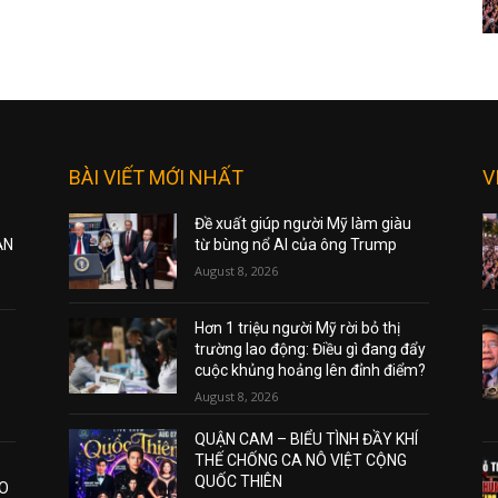
BÀI VIẾT MỚI NHẤT
V
Đề xuất giúp người Mỹ làm giàu
ẠN
từ bùng nổ AI của ông Trump
August 8, 2026
Hơn 1 triệu người Mỹ rời bỏ thị
trường lao động: Điều gì đang đẩy
cuộc khủng hoảng lên đỉnh điểm?
August 8, 2026
QUẬN CAM – BIỂU TÌNH ĐẦY KHÍ
THẾ CHỐNG CA NÔ VIỆT CỘNG
QUỐC THIÊN
AO