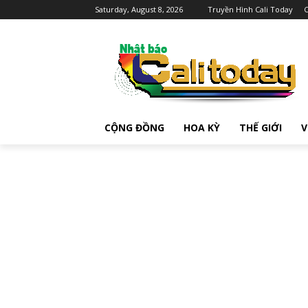
Saturday, August 8, 2026
Truyền Hình Cali Today
C
CỘNG ĐỒNG
HOA KỲ
THẾ GIỚI
V