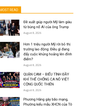
MOST READ
Đề xuất giúp người Mỹ làm giàu
từ bùng nổ AI của ông Trump
August 8, 2026
Hơn 1 triệu người Mỹ rời bỏ thị
trường lao động: Điều gì đang
đẩy cuộc khủng hoảng lên đỉnh
điểm?
August 8, 2026
QUẬN CAM – BIỂU TÌNH ĐẦY
KHÍ THẾ CHỐNG CA NÔ VIỆT
CỘNG QUỐC THIÊN
August 8, 2026
Phương Hằng gây bão mạng,
Phường kiểu mẫu XHCN của Tô