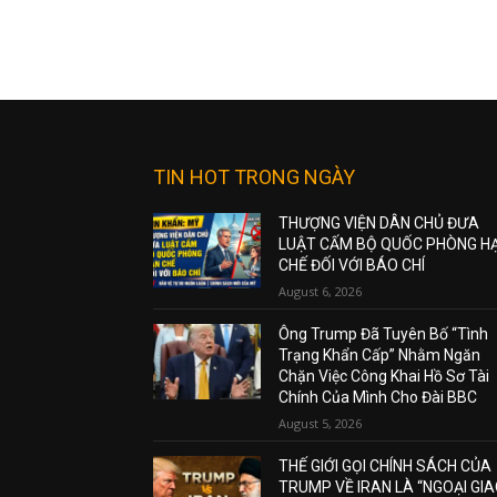
TIN HOT TRONG NGÀY
THƯỢNG VIỆN DÂN CHỦ ĐƯA
LUẬT CẤM BỘ QUỐC PHÒNG H
CHẾ ĐỐI VỚI BÁO CHÍ
August 6, 2026
Ông Trump Đã Tuyên Bố “Tình
Trạng Khẩn Cấp” Nhằm Ngăn
Chặn Việc Công Khai Hồ Sơ Tài
Chính Của Mình Cho Đài BBC
August 5, 2026
THẾ GIỚI GỌI CHÍNH SÁCH CỦA
TRUMP VỀ IRAN LÀ “NGOẠI GI