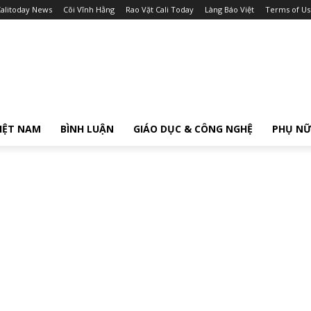
alitoday News
Cõi Vĩnh Hằng
Rao Vặt Cali Today
Làng Báo Việt
Terms of Us
IỆT NAM
BÌNH LUẬN
GIÁO DỤC & CÔNG NGHỆ
PHỤ N