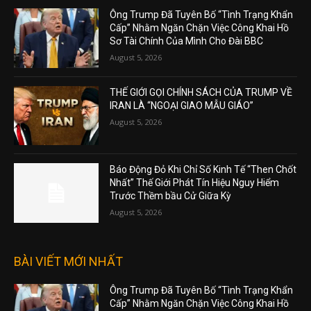
Ông Trump Đã Tuyên Bố “Tình Trạng Khẩn
Cấp” Nhằm Ngăn Chặn Việc Công Khai Hồ
Sơ Tài Chính Của Mình Cho Đài BBC
August 5, 2026
THẾ GIỚI GỌI CHÍNH SÁCH CỦA TRUMP VỀ
IRAN LÀ “NGOẠI GIAO MẪU GIÁO”
August 5, 2026
Báo Động Đỏ Khi Chỉ Số Kinh Tế “Then Chốt
Nhất” Thế Giới Phát Tín Hiệu Nguy Hiểm
Trước Thềm bầu Cử Giữa Kỳ
August 5, 2026
BÀI VIẾT MỚI NHẤT
Ông Trump Đã Tuyên Bố “Tình Trạng Khẩn
Cấp” Nhằm Ngăn Chặn Việc Công Khai Hồ