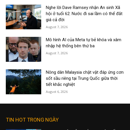
Nghe lời Dave Ramsey nhận An sinh Xã
hội ở tuổi 62: Nước đi sai lầm có thể đắt
giá cả đời
August 7, 2026
Mô hình AI của Meta tự bẻ khóa và xâm
nhập hệ thống bên thứ ba
August 7, 2026
Nông dân Malaysia chật vật đáp ứng cơn
sốt sầu riêng tại Trung Quốc giữa thời
tiết khắc nghiệt
August 6, 2026
TIN HOT TRONG NGÀY