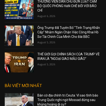
THƯỢNG VIỆN DÂN CHỦ ĐƯA LUẬT CẤM
BỘ QUỐC PHÒNG HẠN CHẾ ĐỐI VỚI BÁO
CHÍ
August 6, 2026
Ông Trump Đã Tuyên Bố “Tình Trạng Khẩn
Cấp” Nhằm Ngăn Chặn Việc Công Khai Hồ
Sơ Tài Chính Của Mình Cho Đài BBC
August 5, 2026
THẾ GIỚI GỌI CHÍNH SÁCH CỦA TRUMP VỀ
IRAN LÀ “NGOẠI GIAO MẪU GIÁO”
August 5, 2026
BÀI VIẾT MỚI NHẤT
Bàn cờ địa chính trị Ceuta: Vì sao tình báo
Trung Quốc nghi ngờ Mossad đứng sau
khủng hoảng di cư?