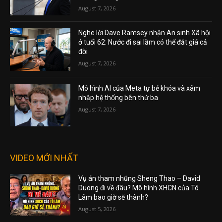
August 7, 2026
Nghe lời Dave Ramsey nhận An sinh Xã hội
ở tuổi 62: Nước đi sai lầm có thể đắt giá cả
đời
August 7, 2026
Mô hình AI của Meta tự bẻ khóa và xâm
nhập hệ thống bên thứ ba
August 7, 2026
VIDEO MỚI NHẤT
Vụ án tham nhũng Sheng Thao – David
Duong đi về đâu? Mô hình XHCN của Tô
Lâm bao giờ sẽ thành?
August 5, 2026