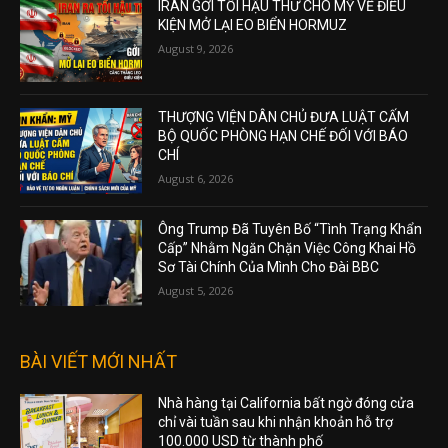
IRAN GỞI TỐI HẬU THƯ CHO MỸ VỀ ĐIỀU
KIỆN MỞ LẠI EO BIỂN HORMUZ
August 9, 2026
THƯỢNG VIỆN DÂN CHỦ ĐƯA LUẬT CẤM
BỘ QUỐC PHÒNG HẠN CHẾ ĐỐI VỚI BÁO
CHÍ
August 6, 2026
Ông Trump Đã Tuyên Bố “Tình Trạng Khẩn
Cấp” Nhằm Ngăn Chặn Việc Công Khai Hồ
Sơ Tài Chính Của Mình Cho Đài BBC
August 5, 2026
BÀI VIẾT MỚI NHẤT
Nhà hàng tại California bất ngờ đóng cửa
chỉ vài tuần sau khi nhận khoản hỗ trợ
100.000 USD từ thành phố