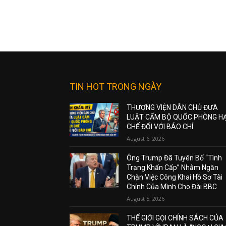
TIN HOT TRONG NGÀY
THƯỢNG VIỆN DÂN CHỦ ĐƯA
LUẬT CẤM BỘ QUỐC PHÒNG H
CHẾ ĐỐI VỚI BÁO CHÍ
August 6, 2026
Ông Trump Đã Tuyên Bố “Tình
Trạng Khẩn Cấp” Nhằm Ngăn
Chặn Việc Công Khai Hồ Sơ Tài
Chính Của Mình Cho Đài BBC
August 5, 2026
THẾ GIỚI GỌI CHÍNH SÁCH CỦA