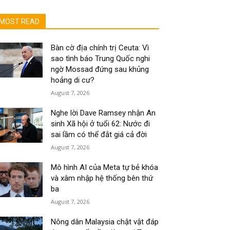
MOST READ
Bàn cờ địa chính trị Ceuta: Vì
sao tình báo Trung Quốc nghi
ngờ Mossad đứng sau khủng
hoảng di cư?
August 7, 2026
Nghe lời Dave Ramsey nhận An
sinh Xã hội ở tuổi 62: Nước đi
sai lầm có thể đắt giá cả đời
August 7, 2026
Mô hình AI của Meta tự bẻ khóa
và xâm nhập hệ thống bên thứ
ba
August 7, 2026
Nông dân Malaysia chật vật đáp