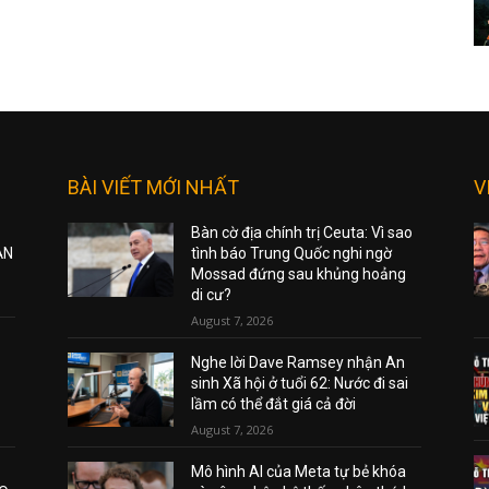
BÀI VIẾT MỚI NHẤT
V
Bàn cờ địa chính trị Ceuta: Vì sao
ẠN
tình báo Trung Quốc nghi ngờ
Mossad đứng sau khủng hoảng
di cư?
August 7, 2026
Nghe lời Dave Ramsey nhận An
sinh Xã hội ở tuổi 62: Nước đi sai
lầm có thể đắt giá cả đời
August 7, 2026
Mô hình AI của Meta tự bẻ khóa