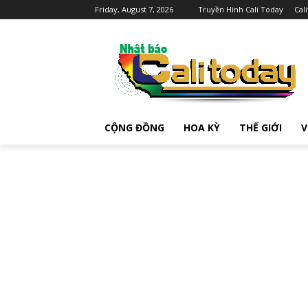
Friday, August 7, 2026
Truyền Hình Cali Today
Cal
CỘNG ĐỒNG
HOA KỲ
THẾ GIỚI
V