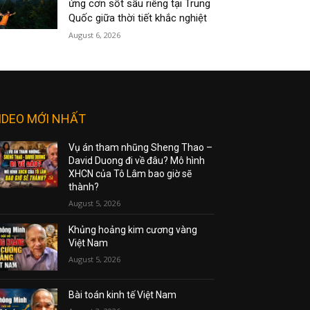
ứng cơn sốt sầu riêng tại Trung
Quốc giữa thời tiết khắc nghiệt
August 6, 2026
IDEO MỚI NHẤT
Vụ án tham nhũng Sheng Thao –
David Duong đi về đâu? Mô hình
XHCN của Tô Lâm bao giờ sẽ
thành?
August 5, 2026
Khủng hoảng kim cương vàng
Việt Nam
August 5, 2026
Bài toán kinh tế Việt Nam