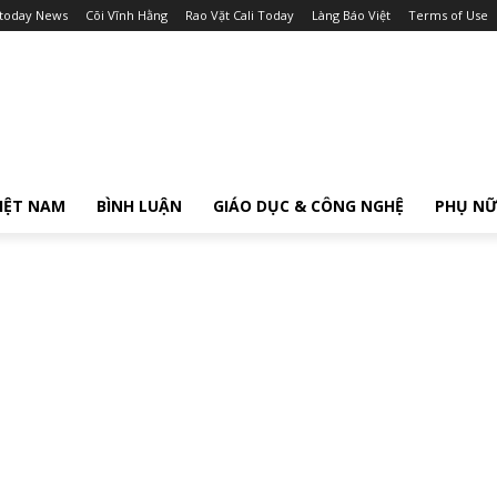
itoday News
Cõi Vĩnh Hằng
Rao Vặt Cali Today
Làng Báo Việt
Terms of Use
IỆT NAM
BÌNH LUẬN
GIÁO DỤC & CÔNG NGHỆ
PHỤ N