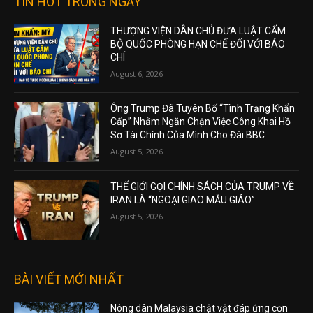
TIN HOT TRONG NGÀY
THƯỢNG VIỆN DÂN CHỦ ĐƯA LUẬT CẤM
BỘ QUỐC PHÒNG HẠN CHẾ ĐỐI VỚI BÁO
CHÍ
August 6, 2026
Ông Trump Đã Tuyên Bố “Tình Trạng Khẩn
Cấp” Nhằm Ngăn Chặn Việc Công Khai Hồ
Sơ Tài Chính Của Mình Cho Đài BBC
August 5, 2026
THẾ GIỚI GỌI CHÍNH SÁCH CỦA TRUMP VỀ
IRAN LÀ “NGOẠI GIAO MẪU GIÁO”
August 5, 2026
BÀI VIẾT MỚI NHẤT
Nông dân Malaysia chật vật đáp ứng cơn