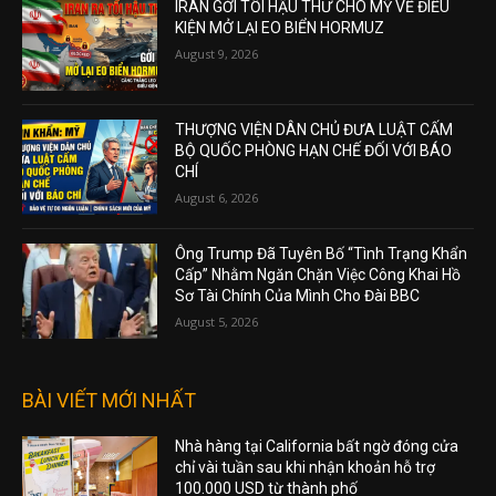
IRAN GỞI TỐI HẬU THƯ CHO MỸ VỀ ĐIỀU
KIỆN MỞ LẠI EO BIỂN HORMUZ
August 9, 2026
THƯỢNG VIỆN DÂN CHỦ ĐƯA LUẬT CẤM
BỘ QUỐC PHÒNG HẠN CHẾ ĐỐI VỚI BÁO
CHÍ
August 6, 2026
Ông Trump Đã Tuyên Bố “Tình Trạng Khẩn
Cấp” Nhằm Ngăn Chặn Việc Công Khai Hồ
Sơ Tài Chính Của Mình Cho Đài BBC
August 5, 2026
BÀI VIẾT MỚI NHẤT
Nhà hàng tại California bất ngờ đóng cửa
chỉ vài tuần sau khi nhận khoản hỗ trợ
100.000 USD từ thành phố