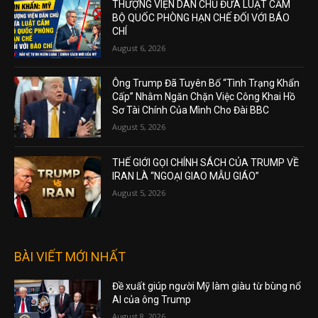
THƯỢNG VIỆN DÂN CHỦ ĐƯA LUẬT CẤM
BỘ QUỐC PHÒNG HẠN CHẾ ĐỐI VỚI BÁO
CHÍ
August 6, 2026
Ông Trump Đã Tuyên Bố “Tình Trạng Khẩn
Cấp” Nhằm Ngăn Chặn Việc Công Khai Hồ
Sơ Tài Chính Của Mình Cho Đài BBC
August 5, 2026
THẾ GIỚI GỌI CHÍNH SÁCH CỦA TRUMP VỀ
IRAN LÀ “NGOẠI GIAO MẪU GIÁO”
August 5, 2026
BÀI VIẾT MỚI NHẤT
Đề xuất giúp người Mỹ làm giàu từ bùng nổ
AI của ông Trump
August 8, 2026