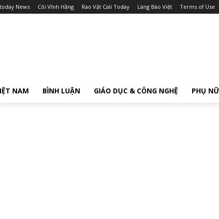
itoday News
Cõi Vĩnh Hằng
Rao Vặt Cali Today
Làng Báo Việt
Terms of Use
IỆT NAM
BÌNH LUẬN
GIÁO DỤC & CÔNG NGHỆ
PHỤ N