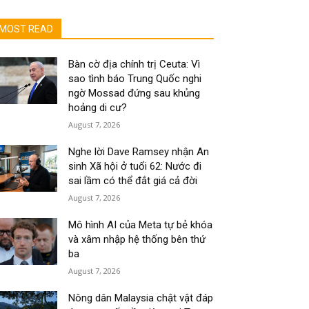
MOST READ
Bàn cờ địa chính trị Ceuta: Vì
sao tình báo Trung Quốc nghi
ngờ Mossad đứng sau khủng
hoảng di cư?
August 7, 2026
Nghe lời Dave Ramsey nhận An
sinh Xã hội ở tuổi 62: Nước đi
sai lầm có thể đắt giá cả đời
August 7, 2026
Mô hình AI của Meta tự bẻ khóa
và xâm nhập hệ thống bên thứ
ba
August 7, 2026
Nông dân Malaysia chật vật đáp