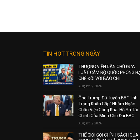
TIN HOT TRONG NGÀY
THƯỢNG VIỆN DÂN CHỦ ĐƯA
LUẬT CẤM BỘ QUỐC PHÒNG H
CHẾ ĐỐI VỚI BÁO CHÍ
August 6, 2026
Ông Trump Đã Tuyên Bố “Tình
Trạng Khẩn Cấp” Nhằm Ngăn
Chặn Việc Công Khai Hồ Sơ Tài
Chính Của Mình Cho Đài BBC
August 5, 2026
THẾ GIỚI GỌI CHÍNH SÁCH CỦA