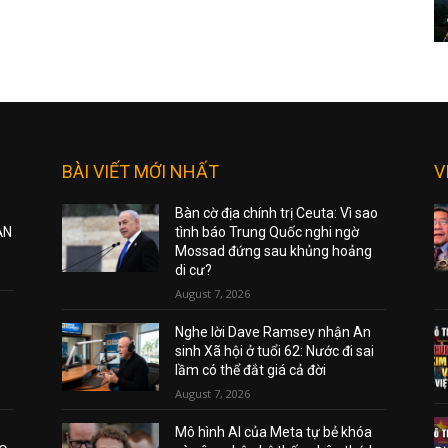
BÀI VIẾT MỚI NHẤT
V
Bàn cờ địa chính trị Ceuta: Vì sao
ẠN
tình báo Trung Quốc nghi ngờ
Mossad đứng sau khủng hoảng
di cư?
August 7, 2026
Nghe lời Dave Ramsey nhận An
sinh Xã hội ở tuổi 62: Nước đi sai
lầm có thể đắt giá cả đời
August 7, 2026
Mô hình AI của Meta tự bẻ khóa