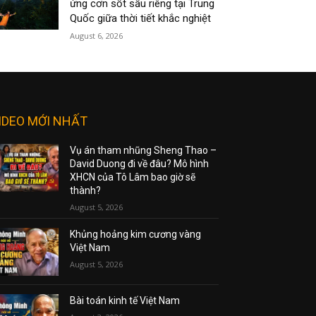
ứng cơn sốt sầu riêng tại Trung
Quốc giữa thời tiết khắc nghiệt
August 6, 2026
IDEO MỚI NHẤT
Vụ án tham nhũng Sheng Thao –
David Duong đi về đâu? Mô hình
XHCN của Tô Lâm bao giờ sẽ
thành?
August 5, 2026
Khủng hoảng kim cương vàng
Việt Nam
August 5, 2026
Bài toán kinh tế Việt Nam