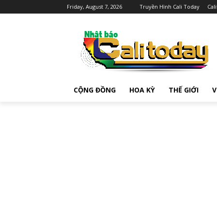
Friday, August 7, 2026
Truyền Hình Cali Today
Cal
CỘNG ĐỒNG
HOA KỲ
THẾ GIỚI
V