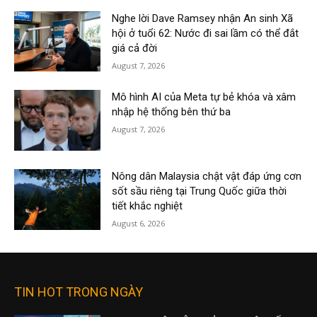
Nghe lời Dave Ramsey nhận An sinh Xã
hội ở tuổi 62: Nước đi sai lầm có thể đắt
giá cả đời
August 7, 2026
Mô hình AI của Meta tự bẻ khóa và xâm
nhập hệ thống bên thứ ba
August 7, 2026
Nông dân Malaysia chật vật đáp ứng cơn
sốt sầu riêng tại Trung Quốc giữa thời
tiết khắc nghiệt
August 6, 2026
TIN HOT TRONG NGÀY