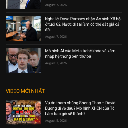
August 7, 2026
Nghe lời Dave Ramsey nhận An sinh Xã hội
ở tuổi 62: Nước đi sai lầm có thể đắt giá cả
đời
August 7, 2026
Mô hình AI của Meta tự bẻ khóa và xâm
nhập hệ thống bên thứ ba
August 7, 2026
VIDEO MỚI NHẤT
Vụ án tham nhũng Sheng Thao – David
Duong đi về đâu? Mô hình XHCN của Tô
Lâm bao giờ sẽ thành?
August 5, 2026