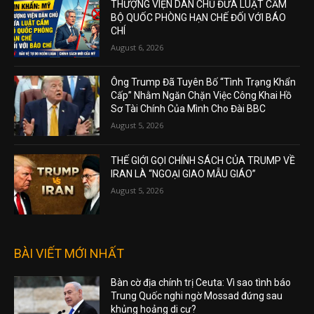
THƯỢNG VIỆN DÂN CHỦ ĐƯA LUẬT CẤM
BỘ QUỐC PHÒNG HẠN CHẾ ĐỐI VỚI BÁO
CHÍ
August 6, 2026
Ông Trump Đã Tuyên Bố “Tình Trạng Khẩn
Cấp” Nhằm Ngăn Chặn Việc Công Khai Hồ
Sơ Tài Chính Của Mình Cho Đài BBC
August 5, 2026
THẾ GIỚI GỌI CHÍNH SÁCH CỦA TRUMP VỀ
IRAN LÀ “NGOẠI GIAO MẪU GIÁO”
August 5, 2026
BÀI VIẾT MỚI NHẤT
Bàn cờ địa chính trị Ceuta: Vì sao tình báo
Trung Quốc nghi ngờ Mossad đứng sau
khủng hoảng di cư?