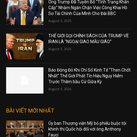
Ông Trump Đã Tuyên Bố “Tình Trạng Khẩn
Cấp” Nhằm Ngăn Chặn Việc Công Khai Hồ
Sơ Tài Chính Của Mình Cho Đài BBC
August 5, 2026
THẾ GIỚI GỌI CHÍNH SÁCH CỦA TRUMP VỀ
IRAN LÀ “NGOẠI GIAO MẪU GIÁO”
August 5, 2026
Báo Động Đỏ Khi Chỉ Số Kinh Tế “Then Chốt
Nhất” Thế Giới Phát Tín Hiệu Nguy Hiểm
Trước Thềm bầu Cử Giữa Kỳ
August 5, 2026
BÀI VIẾT MỚI NHẤT
Ủy ban Thượng viện Mỹ bỏ phiếu buộc tội
khinh thị Quốc hội đối với ông Anthony
Fauci