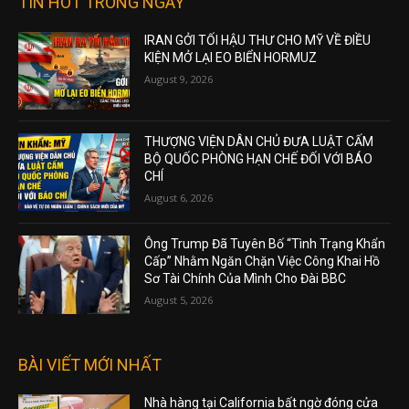
TIN HOT TRONG NGÀY
IRAN GỞI TỐI HẬU THƯ CHO MỸ VỀ ĐIỀU
KIỆN MỞ LẠI EO BIỂN HORMUZ
August 9, 2026
THƯỢNG VIỆN DÂN CHỦ ĐƯA LUẬT CẤM
BỘ QUỐC PHÒNG HẠN CHẾ ĐỐI VỚI BÁO
CHÍ
August 6, 2026
Ông Trump Đã Tuyên Bố “Tình Trạng Khẩn
Cấp” Nhằm Ngăn Chặn Việc Công Khai Hồ
Sơ Tài Chính Của Mình Cho Đài BBC
August 5, 2026
BÀI VIẾT MỚI NHẤT
Nhà hàng tại California bất ngờ đóng cửa