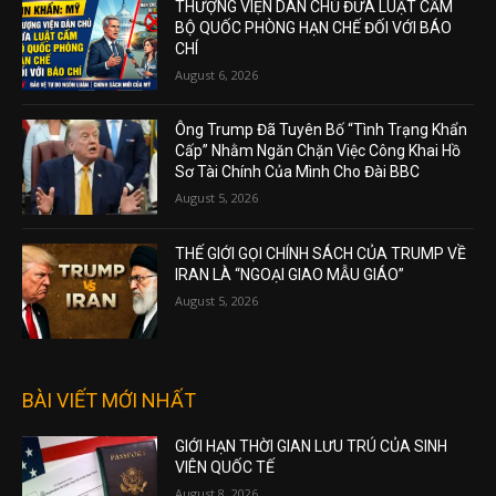
THƯỢNG VIỆN DÂN CHỦ ĐƯA LUẬT CẤM
BỘ QUỐC PHÒNG HẠN CHẾ ĐỐI VỚI BÁO
CHÍ
August 6, 2026
Ông Trump Đã Tuyên Bố “Tình Trạng Khẩn
Cấp” Nhằm Ngăn Chặn Việc Công Khai Hồ
Sơ Tài Chính Của Mình Cho Đài BBC
August 5, 2026
THẾ GIỚI GỌI CHÍNH SÁCH CỦA TRUMP VỀ
IRAN LÀ “NGOẠI GIAO MẪU GIÁO”
August 5, 2026
BÀI VIẾT MỚI NHẤT
GIỚI HẠN THỜI GIAN LƯU TRÚ CỦA SINH
VIÊN QUỐC TẾ
August 8, 2026