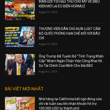
IRAN GỞI TỐI HẬU THƯ CHO MỸ VỀ ĐIỀU
KIỆN MỞ LẠI EO BIỂN HORMUZ
August 9, 2026
THƯỢNG VIỆN DÂN CHỦ ĐƯA LUẬT CẤM
BỘ QUỐC PHÒNG HẠN CHẾ ĐỐI VỚI BÁO
CHÍ
August 6, 2026
Ông Trump Đã Tuyên Bố “Tình Trạng Khẩn
Cấp” Nhằm Ngăn Chặn Việc Công Khai Hồ
Sơ Tài Chính Của Mình Cho Đài BBC
August 5, 2026
BÀI VIẾT MỚI NHẤT
Nhà hàng tại California bất ngờ đóng cửa
chỉ vài tuần sau khi nhận khoản hỗ trợ
100.000 USD từ thành phố