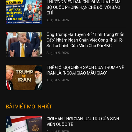
THƯỢNG VIỆN DÂN CHỦ ĐƯA LUẬT CẤM
BỘ QUỐC PHÒNG HẠN CHẾ ĐỐI VỚI BÁO
CHÍ
August 6, 2026
Ông Trump Đã Tuyên Bố “Tình Trạng Khẩn
Cấp” Nhằm Ngăn Chặn Việc Công Khai Hồ
Sơ Tài Chính Của Mình Cho Đài BBC
August 5, 2026
THẾ GIỚI GỌI CHÍNH SÁCH CỦA TRUMP VỀ
IRAN LÀ “NGOẠI GIAO MẪU GIÁO”
August 5, 2026
BÀI VIẾT MỚI NHẤT
GIỚI HẠN THỜI GIAN LƯU TRÚ CỦA SINH
VIÊN QUỐC TẾ
August 8, 2026